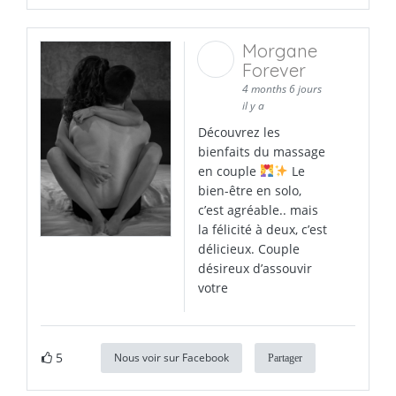
Morgane
Forever
4 months 6 jours
il y a
Découvrez les
bienfaits du massage
en couple
Le
bien-être en solo,
c’est agréable.. mais
la félicité à deux, c’est
délicieux. Couple
désireux d’assouvir
votre
5
Nous voir sur Facebook
Partager