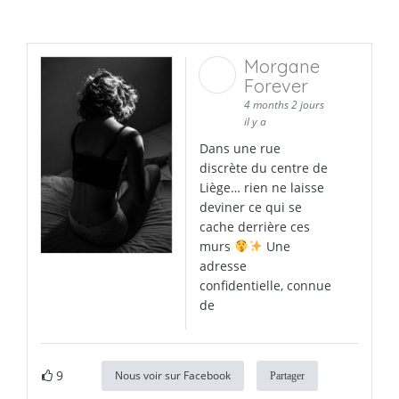
Morgane
Forever
4 months 2 jours
il y a
Dans une rue
discrète du centre de
Liège… rien ne laisse
deviner ce qui se
cache derrière ces
murs
Une
adresse
confidentielle, connue
de
9
Nous voir sur Facebook
Partager