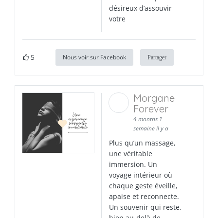
désireux d’assouvir
votre
5
Nous voir sur Facebook
Partager
Morgane
Forever
4 months 1
semaine il y a
Plus qu’un massage,
une véritable
immersion. Un
voyage intérieur où
chaque geste éveille,
apaise et reconnecte.
Un souvenir qui reste,
bien au-delà de