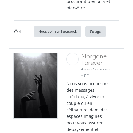
procurant bienfaits et
bien-être
4
Nous voir sur Facebook
Partager
Morgane
Forever
4 months 2 weeks
il y a
Nous vous proposons
des massages
spéciaux, à vivre en
couple ou en
célibataire, dans des
espaces imaginés
pour vous assurer
dépaysement et