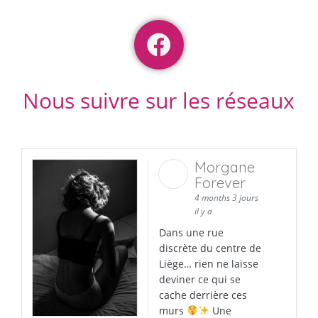
Nous suivre sur les réseaux
Morgane
Forever
4 months 3 jours
il y a
Dans une rue
discrète du centre de
Liège… rien ne laisse
deviner ce qui se
cache derrière ces
murs
Une