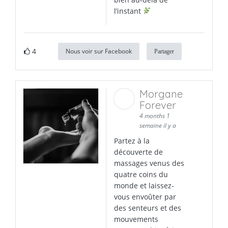
l’instant
4
Nous voir sur Facebook
Partager
Morgane
Forever
4 months 1
semaine il y a
Partez à la
découverte de
massages venus des
quatre coins du
monde et laissez-
vous envoûter par
des senteurs et des
mouvements